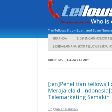
The Tellows Blog – Spam and Scam Number
BERANDA
[:ID]PENCARI NOMOR TE
[:ID]BAGAIMANA SKOR TELLOWS BERFUNG
ARSIP TAG:
TELLOWS STUDY
[:en]Penelitian tellows
Merajalela di Indonesia[:
Telemarketing Semakin M
Tinggalkan Balasan