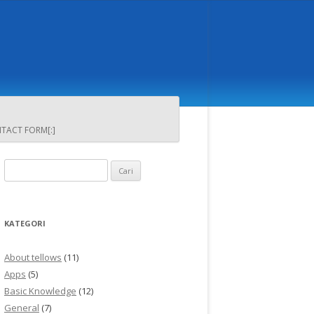
NTACT FORM[:]
Cari
untuk:
KATEGORI
About tellows
(11)
Apps
(5)
Basic Knowledge
(12)
General
(7)