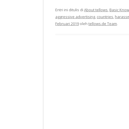
Entri ini ditulis di
About tellows
,
Basic Kno
aggressive advertising
,
countries
,
harassm
Februari 2019
oleh
tellows.de Team
.