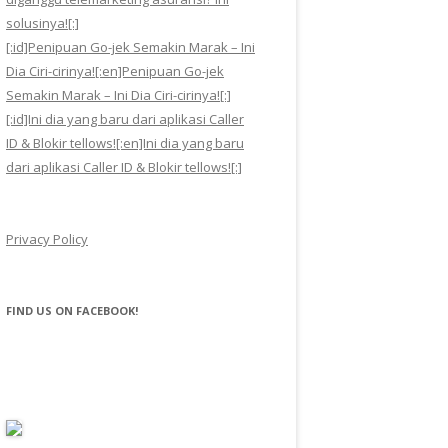
solusinya![:]
[:id]Penipuan Go-jek Semakin Marak – Ini
Dia Ciri-cirinya![:en]Penipuan Go-jek
Semakin Marak – Ini Dia Ciri-cirinya![:]
[:id]Ini dia yang baru dari aplikasi Caller
ID & Blokir tellows![:en]Ini dia yang baru
dari aplikasi Caller ID & Blokir tellows![:]
Privacy Policy
FIND US ON FACEBOOK!