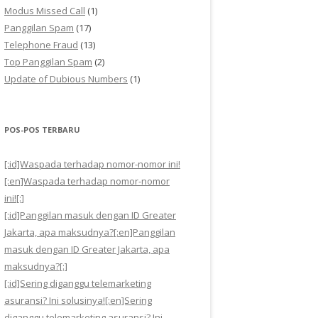
Modus Missed Call
(1)
Panggilan Spam
(17)
Telephone Fraud
(13)
Top Panggilan Spam
(2)
Update of Dubious Numbers
(1)
POS-POS TERBARU
[:id]Waspada terhadap nomor-nomor ini!
[:en]Waspada terhadap nomor-nomor
ini![:]
[:id]Panggilan masuk dengan ID Greater
Jakarta, apa maksudnya?[:en]Panggilan
masuk dengan ID Greater Jakarta, apa
maksudnya?[:]
[:id]Sering diganggu telemarketing
asuransi? Ini solusinya![:en]Sering
diganggu telemarketing asuransi? Ini