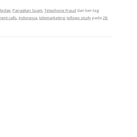
wledge
,
Panggilan Spam
,
Telephone Fraud
dan ber-tag
ent calls
,
Indonesia
,
telemarketing
,
tellows study
pada
28.