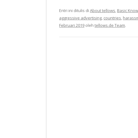
Entri ini ditulis di
About tellows
,
Basic Kno
aggressive advertising
,
countries
,
harassm
Februari 2019
oleh
tellows.de Team
.