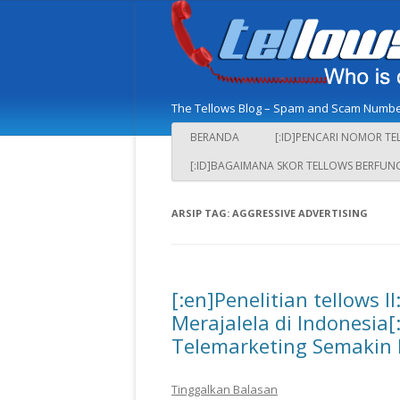
The Tellows Blog – Spam and Scam Number
BERANDA
[:ID]PENCARI NOMOR TE
[:ID]BAGAIMANA SKOR TELLOWS BERFUNG
ARSIP TAG:
AGGRESSIVE ADVERTISING
[:en]Penelitian tellows
Merajalela di Indonesia[:
Telemarketing Semakin M
Tinggalkan Balasan