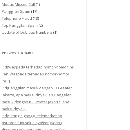
Modus Missed Call
(1)
Panggilan Spam
(17)
Telephone Fraud
(13)
Top Panggilan Spam
(2)
Update of Dubious Numbers
(1)
POS-POS TERBARU
[:id]Waspada terhadap nomor-nomor ini!
[:en]Waspada terhadap nomor-nomor
ini![:]
[:id]Panggilan masuk dengan ID Greater
Jakarta, apa maksudnya?[:en]Panggilan
masuk dengan ID Greater Jakarta, apa
maksudnya?[:]
[:id]Sering diganggu telemarketing
asuransi? Ini solusinya![:en]Sering
diganggu telemarketing asuransi? Ini