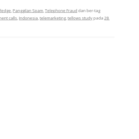
wledge
,
Panggilan Spam
,
Telephone Fraud
dan ber-tag
ent calls
,
Indonesia
,
telemarketing
,
tellows study
pada
28.