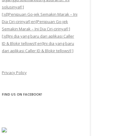
solusinya![:]
[:id]Penipuan Go-jek Semakin Marak – Ini
Dia Ciri-cirinya![:en]Penipuan Go-jek
Semakin Marak – Ini Dia Ciri-cirinya![:]
[:id]Ini dia yang baru dari aplikasi Caller
ID & Blokir tellows![:en]Ini dia yang baru
dari aplikasi Caller ID & Blokir tellows![:]
Privacy Policy
FIND US ON FACEBOOK!