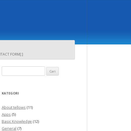
NTACT FORM[:]
Cari
untuk:
KATEGORI
About tellows
(11)
Apps
(5)
Basic Knowledge
(12)
General
(7)