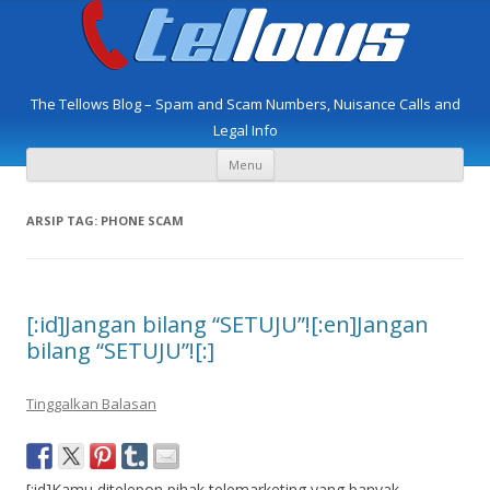
The Tellows Blog – Spam and Scam Numbers, Nuisance Calls and
Legal Info
Langsung
Menu
ke
isi
ARSIP TAG:
PHONE SCAM
[:id]Jangan bilang “SETUJU”![:en]Jangan
bilang “SETUJU”![:]
Tinggalkan Balasan
[:id]Kamu ditelepon pihak telemarketing yang banyak