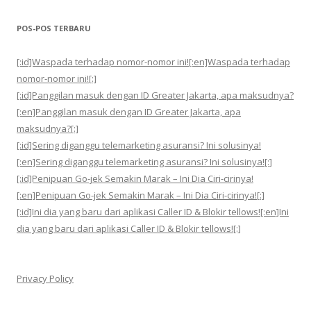
POS-POS TERBARU
[:id]Waspada terhadap nomor-nomor ini![:en]Waspada terhadap
nomor-nomor ini![:]
[:id]Panggilan masuk dengan ID Greater Jakarta, apa maksudnya?
[:en]Panggilan masuk dengan ID Greater Jakarta, apa
maksudnya?[:]
[:id]Sering diganggu telemarketing asuransi? Ini solusinya!
[:en]Sering diganggu telemarketing asuransi? Ini solusinya![:]
[:id]Penipuan Go-jek Semakin Marak – Ini Dia Ciri-cirinya!
[:en]Penipuan Go-jek Semakin Marak – Ini Dia Ciri-cirinya![:]
[:id]Ini dia yang baru dari aplikasi Caller ID & Blokir tellows![:en]Ini
dia yang baru dari aplikasi Caller ID & Blokir tellows![:]
Privacy Policy