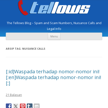
The Tellows Blog – Spam and Scam Numbers, Nuisance Calls and
Legal Info
Langsung
Menu
ke
isi
ARSIP TAG:
NUISANCE CALLS
[:id]Waspada terhadap nomor-nomor ini!
[:en]Waspada terhadap nomor-nomor ini!
[:]
21 Balasan