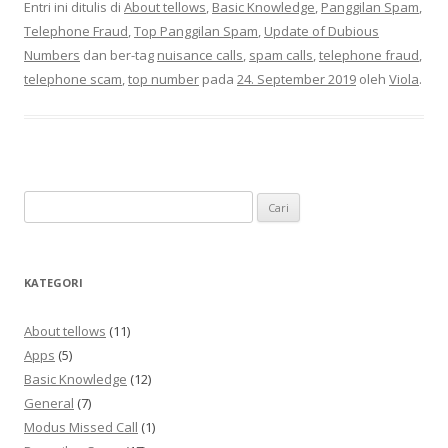
Entri ini ditulis di
About tellows
,
Basic Knowledge
,
Panggilan Spam
,
Telephone Fraud
,
Top Panggilan Spam
,
Update of Dubious
Numbers
dan ber-tag
nuisance calls
,
spam calls
,
telephone fraud
,
telephone scam
,
top number
pada
24. September 2019
oleh
Viola
.
Cari
untuk:
KATEGORI
About tellows
(11)
Apps
(5)
Basic Knowledge
(12)
General
(7)
Modus Missed Call
(1)