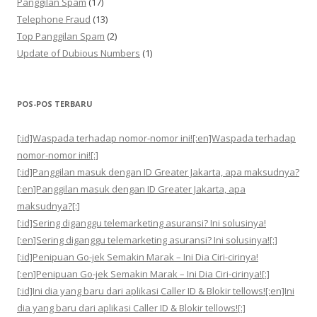
Panggilan Spam
(17)
Telephone Fraud
(13)
Top Panggilan Spam
(2)
Update of Dubious Numbers
(1)
POS-POS TERBARU
[:id]Waspada terhadap nomor-nomor ini![:en]Waspada terhadap
nomor-nomor ini![:]
[:id]Panggilan masuk dengan ID Greater Jakarta, apa maksudnya?
[:en]Panggilan masuk dengan ID Greater Jakarta, apa
maksudnya?[:]
[:id]Sering diganggu telemarketing asuransi? Ini solusinya!
[:en]Sering diganggu telemarketing asuransi? Ini solusinya![:]
[:id]Penipuan Go-jek Semakin Marak – Ini Dia Ciri-cirinya!
[:en]Penipuan Go-jek Semakin Marak – Ini Dia Ciri-cirinya![:]
[:id]Ini dia yang baru dari aplikasi Caller ID & Blokir tellows![:en]Ini
dia yang baru dari aplikasi Caller ID & Blokir tellows![:]