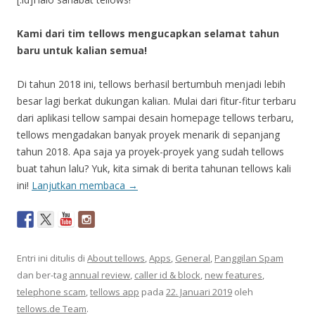
Kami dari tim tellows mengucapkan selamat tahun
baru untuk kalian semua!
Di tahun 2018 ini, tellows berhasil bertumbuh menjadi lebih
besar lagi berkat dukungan kalian. Mulai dari fitur-fitur terbaru
dari aplikasi tellow sampai desain homepage tellows terbaru,
tellows mengadakan banyak proyek menarik di sepanjang
tahun 2018. Apa saja ya proyek-proyek yang sudah tellows
buat tahun lalu? Yuk, kita simak di berita tahunan tellows kali
ini!
Lanjutkan membaca
→
Entri ini ditulis di
About tellows
,
Apps
,
General
,
Panggilan Spam
dan ber-tag
annual review
,
caller id & block
,
new features
,
telephone scam
,
tellows app
pada
22. Januari 2019
oleh
tellows.de Team
.