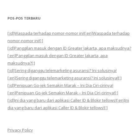
POS-POS TERBARU
[:id]Waspada terhadap nomor-nomor ini![:en]Waspada terhadap
nomor-nomor ini![:]
[:id]Panggilan masuk dengan ID Greater Jakarta, apa maksudnya?
[:en]Panggilan masuk dengan ID Greater Jakarta, apa
maksudnya?[:]
[:id]Sering diganggu telemarketing asuransi? Ini solusinya!
[:en]Sering diganggu telemarketing asuransi? Ini solusinya![:]
[:id]Penipuan Go-jek Semakin Marak – Ini Dia Ciri-cirinya!
[:en]Penipuan Go-jek Semakin Marak – Ini Dia Ciri-cirinya![:]
[:id]Ini dia yang baru dari aplikasi Caller ID & Blokir tellows![:en]Ini
dia yang baru dari aplikasi Caller ID & Blokir tellows![:]
Privacy Policy