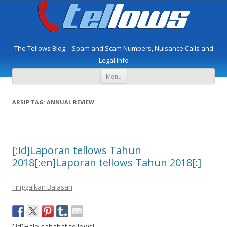
The Tellows Blog – Spam and Scam Numbers, Nuisance Calls and
Legal Info
Langsung
Menu
ke
isi
ARSIP TAG:
ANNUAL REVIEW
[:id]Laporan tellows Tahun
2018[:en]Laporan tellows Tahun 2018[:]
Tinggalkan Balasan
[:id]Halo sahabat tellows!